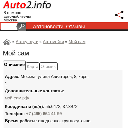
В помощь
автолюбителю
Москва
Автоновости
Отзывы
Автоуслуги
Автомойки
Мой сам
»
»
»
Мой сам
Описание
Карта
Отзывы
Адрес:
Москва
,
улица Авиаторов, 8, корп.
1
Дополнительные контакты:
мой-сам.рф/
Координаты (ш/д):
55.6472, 37.3972
Телефон:
+7 (495) 664-41-99
Время работы:
ежедневно, круглосуточно