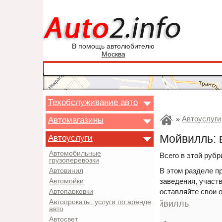
В помощь автолюбителю
Москва
Техобслуживание авто
Автоуслуги
Автомагазины
»
Мойвилль: 
Автоуслуги
Автомобильные
Всего в этой рубр
грузоперевозки
В этом разделе п
Автовинил
заведения, участв
Автомойки
оставляйте свои 
Автопарковки
Автопрокаты, услуги по аренде
авто
Автосвет