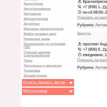
Краснопресн
Автостоянки
+7 (936) 1...
По
Автострахование
пн-сб 08:00–2
Автошколы
Показать на кар
Автоэкспертиза
Детейлинг
Рубрики
: Автом
Магазины аккумуляторов
Мойки грузовых авто
Номерные знаки
проспект Анд
Организации по установке
ГБО
+7 (906) 0...
По
Станции зарядки
ежедневно, 1
электромобилей
Показать на кар
Такси
Техпомощь и эвакуация
Рубрики
: Автом
Тонировка
Штрафстоянки
Купить-продать автомобиль
Мототехника