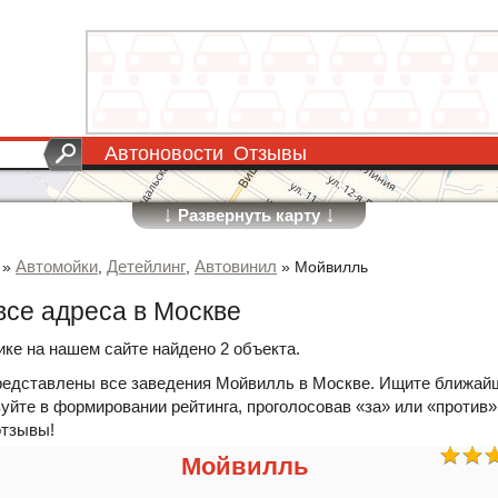
Автоновости
Отзывы
↓
↓
Развернуть карту
Автомойки
Детейлинг
Автовинил
»
,
,
»
Мойвилль
все адреса в Москве
ике на нашем сайте найдено 2 объекта.
редставлены все заведения Мойвилль в Москве. Ищите ближай
уйте в формировании рейтинга, проголосовав «за» или «против»
отзывы!
Мойвилль