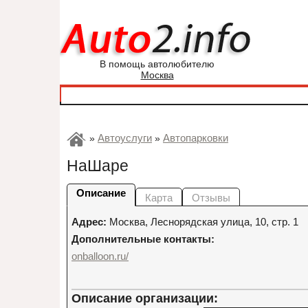
В помощь автолюбителю
Москва
Автоуслуги
Автопарковки
»
»
НаШаре
Описание
Карта
Отзывы
Адрес:
Москва
,
Леснорядская улица, 10, стр. 1
Дополнительные контакты:
onballoon.ru/
Описание организации: