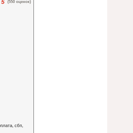
5
(550 оценок)
плата, сбп,