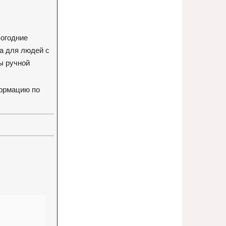
вогодние
ка для людей с
ы ручной
формацию по