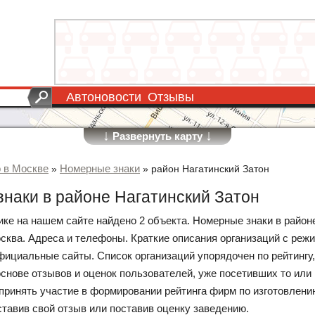
Автоновости
Отзывы
↓
↓
Развернуть карту
о в Москве
Номерные знаки
»
»
район Нагатинский Затон
наки в районе Нагатинский Затон
рике на нашем сайте найдено 2 объекта. Номерные знаки в район
осква. Адреса и телефоны. Краткие описания организаций с реж
фициальные сайты. Список организаций упорядочен по рейтингу
основе отзывов и оценок пользователей, уже посетивших то или 
принять участие в формировании рейтинга фирм по изготовлен
ставив свой отзыв или поставив оценку заведению.