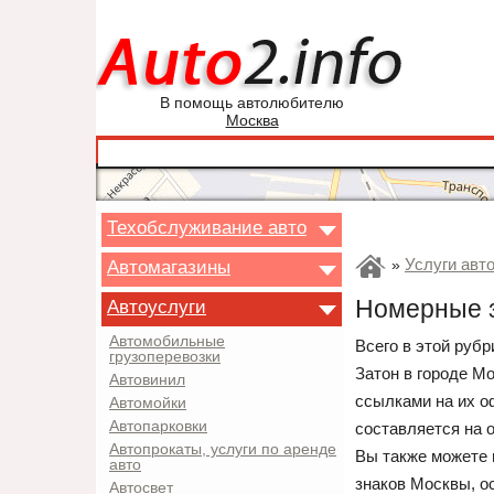
В помощь автолюбителю
Москва
Техобслуживание авто
Услуги авт
Автомагазины
»
Номерные з
Автоуслуги
Автомобильные
Всего в этой руб
грузоперевозки
Затон в городе М
Автовинил
ссылками на их о
Автомойки
Автопарковки
составляется на 
Автопрокаты, услуги по аренде
Вы также можете 
авто
знаков Москвы, о
Автосвет