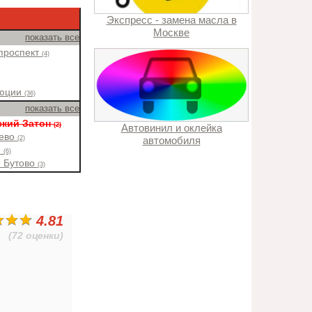
Экспресс - замена масла в
Москве
показать все
проспект
(4)
люции
(36)
показать все
ский Затон
(2)
Автовинил и оклейка
еево
(2)
автомобиля
е
(6)
е Бутово
(3)
4.81
(72 оценки)