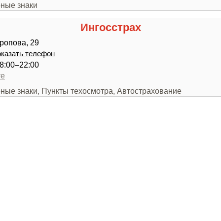
рные знаки
Ингoccтpax
ропова, 29
казать телефон
8:00–22:00
те
рные знаки, Пункты техосмотра, Автострахование