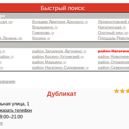
Быстрый поиск:
ро
 сад
Бульвар Дмитрия Донского
Лермонтовский 
(36)
(3)
Владыкино
Нагатинская
(5)
(3)
Говорово
Охотный ряд
(3)
(36)
и Ленина
Косино
Площадь Рево
(36)
(4)
н
район Западное Дегунино
район Нагатин
(2)
(2)
район
район Косино-Ухтомский
район Новогир
(2)
(4)
район Марьино
район Отрадно
2)
(2)
район Нагатино-Садовники
район Северно
(2)
(3)
азванию
Дубликат
ьная улица, 1
казать телефон
9:00–21:00
те