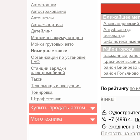
Автостоянки
Автострахование
Ближайшее мет
Автошколы
Александровский
Автоэкспертиза
Алтуфьево
(3)
Детейлинг
Беговая
(3)
Магазины аккумуляторов
Библиотека имен
Мойки грузовых авто
Район города
Номерные знаки
Басманный райо
Организации по установке
Красносельский 
ГБО
район Бибирево
Станции зарядки
(
электромобилей
район Гольяново
Такси
Техпомощь и эвакуация
По рейтингу
по н
Тонировка
Штрафстоянки
Купить-продать автомобиль
Судостроител
Мототехника
+7 (499) 4...
По
ежедневно, 0
Показать на кар