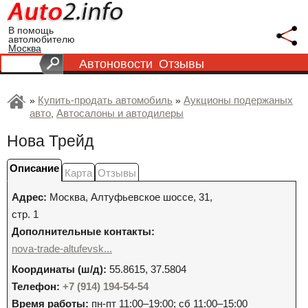
В помощь
автолюбителю
Москва
Автоновости
Отзывы
Купить-продать автомобиль
Аукционы подержаных
»
»
авто
Автосалоны и автодилеры
,
Нова Трейд
Описание
Карта
Отзывы
Адрес:
Москва
,
Алтуфьевское шоссе, 31,
стр. 1
Дополнительные контакты:
nova-trade-altufevsk...
Координаты (ш/д):
55.8615, 37.5804
Телефон:
+7 (914) 194-54-54
Время работы:
пн-пт 11:00–19:00; сб 11:00–15:00