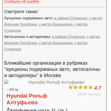
Сообщить об ошибке.
Смотрите также:
Аукционы подержаных авто:
в районе Отрадное
,
у метро
Верхние Лихоборы
,
у метро Владыкино
,
у метро
Отрадное
Автосалоны и автодилеры:
в районе Отрадное
,
у метро
Верхние Лихоборы
,
у метро Владыкино
,
у метро
Отрадное
Ближайшие организации в рубриках
"аукционы подержаных авто, автосалоны
и автодилеры" в Москве
4.7
~ 60 м.
(3913 оценки)
Hyundai Рольф
Алтуфьево
Алтуфьевское шоссе, 31, стр. 1