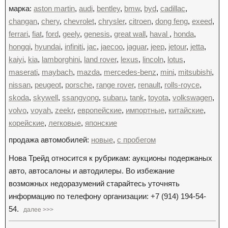
марка:
aston martin
,
audi
,
bentley
,
bmw
,
byd
,
cadillac
,
changan
,
chery
,
chevrolet
,
chrysler
,
citroen
,
dong feng
,
exeed
,
ferrari
,
fiat
,
ford
,
geely
,
genesis
,
great wall
,
haval
,
honda
,
hongqi
,
hyundai
,
infiniti
,
jac
,
jaecoo
,
jaguar
,
jeep
,
jetour
,
jetta
,
kaiyi
,
kia
,
lamborghini
,
land rover
,
lexus
,
lincoln
,
lotus
,
maserati
,
maybach
,
mazda
,
mercedes-benz
,
mini
,
mitsubishi
,
nissan
,
peugeot
,
porsche
,
range rover
,
renault
,
rolls-royce
,
skoda
,
skywell
,
ssangyong
,
subaru
,
tank
,
toyota
,
volkswagen
,
volvo
,
voyah
,
zeekr
,
европейские
,
импортные
,
китайские
,
корейские
,
легковые
,
японские
продажа автомобилей:
новые
,
с пробегом
Нова Трейд относится к рубрикам: аукционы подержаных
авто, автосалоны и автодилеры. Во избежание
возможных недоразумений старайтесь уточнять
информацию по телефону организации: +7 (914) 194-54-
54.
далее >>>