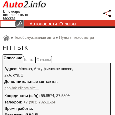
В помощь
автолюбителю
Москва
Автоновости
Отзывы
Техобслуживание авто
Пункты техосмотра
»
»
НПП БТК
Описание
Карта
Отзывы
Адрес:
Москва
,
Алтуфьевское шоссе,
27А, стр. 2
Дополнительные контакты:
npp-btk.clients.site...
Координаты (ш/д):
55.8574, 37.5809
Телефон:
+7 (903) 792-11-24
Время работы:
Бесплатный Wi-Fi