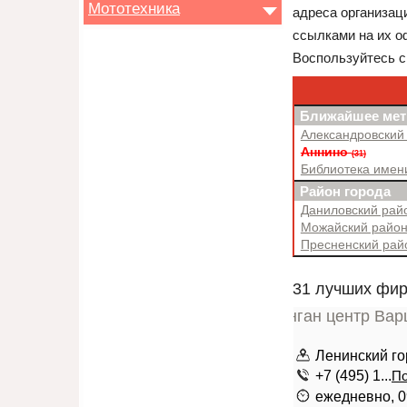
Мототехника
адреса организац
ссылками на их о
Воспользуйтесь с
Ближайшее мет
Александровский
Аннино
(31)
Библиотека имен
Район города
Даниловский ра
Можайский райо
Пресненский ра
31 лучших фир
Ленинский го
+7 (495) 1...
По
ежедневно, 0