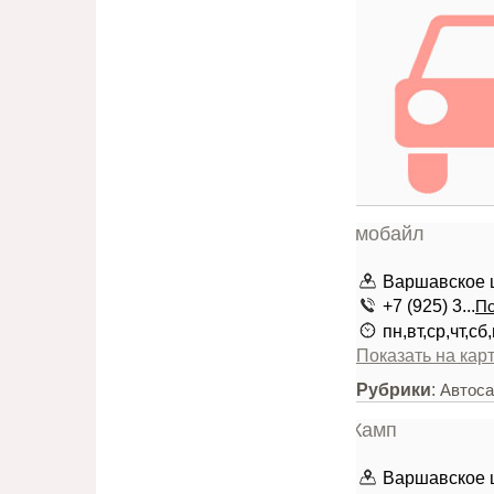
Варшавское 
+7 (925) 3...
По
пн,вт,ср,чт,сб
Показать на кар
Рубрики
:
Автоса
Варшавское 