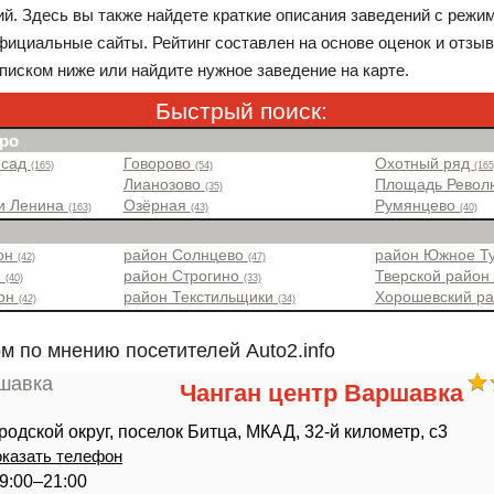
ий. Здесь вы также найдете краткие описания заведений с режи
фициальные сайты. Рейтинг составлен на основе оценок и отзыв
писком ниже или найдите нужное заведение на карте.
Быстрый поиск:
ро
 сад
Говорово
Охотный ряд
(165)
(54)
(165
Лианозово
Площадь Рево
(35)
и Ленина
Озёрная
Румянцево
(163)
(43)
(40)
йон
район Солнцево
район Южное Т
(42)
(47)
н
район Строгино
Тверской райо
(40)
(33)
йон
район Текстильщики
Хорошевский р
(42)
(34)
м по мнению посетителей Auto2.info
Чанган центр Варшавка
родской округ, поселок Битца, МКАД, 32-й километр, с3
казать телефон
9:00–21:00