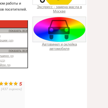
мом работы и
Экспресс - замена масла в
ов посетителей.
Москве
показать все
)
люции
(165)
Автовинил и оклейка
автомобиля
показать все
ушино
(33)
н
(172)
айон
(56)
5
(437 оценок)