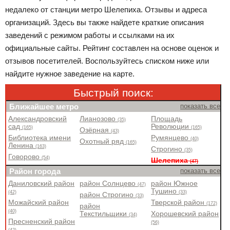
недалеко от станции метро Шелепиха. Отзывы и адреса
организаций. Здесь вы также найдете краткие описания
заведений с режимом работы и ссылками на их
официальные сайты. Рейтинг составлен на основе оценок и
отзывов посетителей. Воспользуйтесь списком ниже или
найдите нужное заведение на карте.
Быстрый поиск:
Ближайшее метро
показать все
Александровский
Лианозово
Площадь
(35)
сад
Революции
(165)
(165)
Озёрная
(43)
Библиотека имени
Румянцево
(40)
Охотный ряд
(165)
Ленина
(163)
Строгино
(35)
Говорово
(54)
Шелепиха
(47)
Район города
показать все
Даниловский район
район Солнцево
район Южное
(47)
Тушино
(42)
(33)
район Строгино
(33)
Можайский район
Тверской район
(172)
район
(40)
Текстильщики
Хорошевский район
(34)
Пресненский район
(56)
(42)