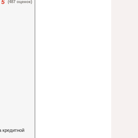
5
(487 оценок)
а кредитной