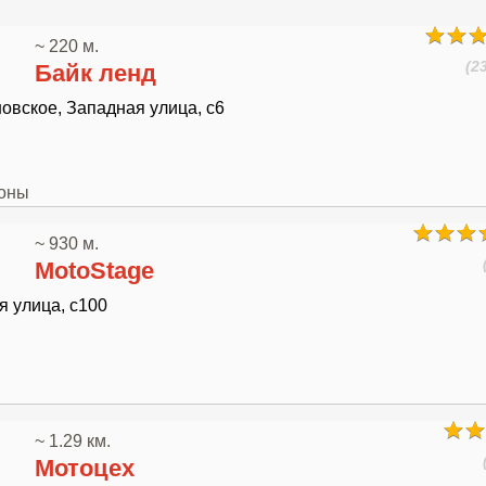
~ 220 м.
(2
Байк ленд
новское, Западная улица, с6
лоны
~ 930 м.
MotoStage
я улица, с100
~ 1.29 км.
Мотоцех