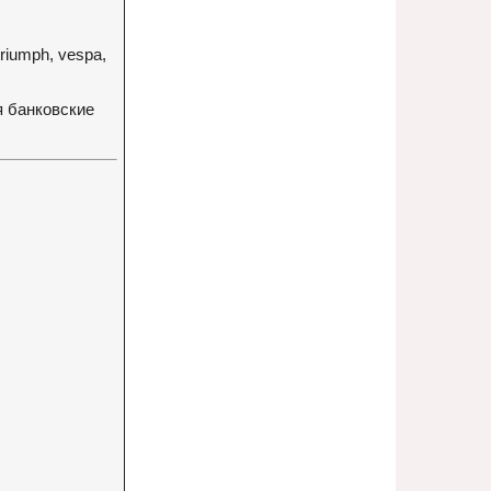
triumph, vespa,
я банковские