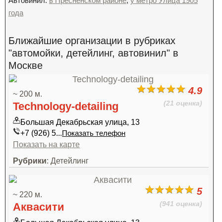
Автовинил:
в Пресненском районе
,
у метро Улица 1905
года
Ближайшие организации в рубриках
"автомойки, детейлинг, автовинил" в
Москве
4.9
~ 200 м.
(21 оценка)
Technology-detailing
Большая Декабрьская улица, 13
+7 (926) 5...
Показать телефон
Показать на карте
Рубрики
: Детейлинг
5
~ 220 м.
(941 оценка)
Аквасити