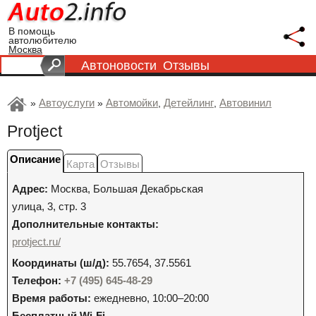
В помощь
автолюбителю
Москва
Автоновости
Отзывы
Автоуслуги
Автомойки
Детейлинг
Автовинил
»
»
,
,
Protject
Описание
Карта
Отзывы
Адрес:
Москва
,
Большая Декабрьская
улица, 3, стр. 3
Дополнительные контакты:
protject.ru/
Координаты (ш/д):
55.7654, 37.5561
Телефон:
+7 (495) 645-48-29
Время работы:
ежедневно, 10:00–20:00
Бесплатный Wi-Fi