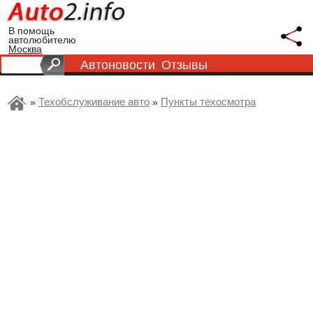
В помощь
автолюбителю
Москва
Автоновости
Отзывы
Техобслуживание авто
Пункты техосмотра
»
»