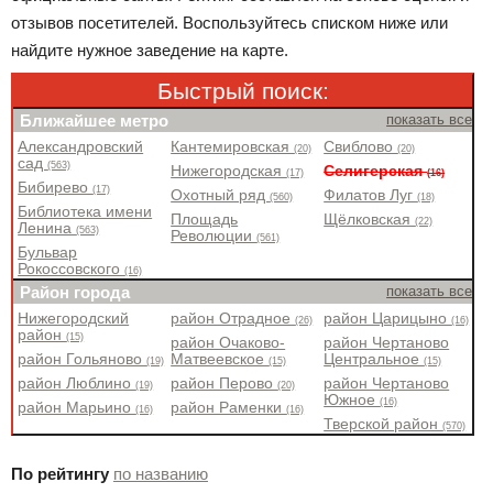
отзывов посетителей. Воспользуйтесь списком ниже или
найдите нужное заведение на карте.
Быстрый поиск:
Ближайшее метро
показать все
Александровский
Кантемировская
Свиблово
(20)
(20)
сад
(563)
Нижегородская
Селигерская
(17)
(16)
Бибирево
(17)
Охотный ряд
Филатов Луг
(560)
(18)
Библиотека имени
Площадь
Щёлковская
(22)
Ленина
(563)
Революции
(561)
Бульвар
Рокоссовского
(16)
Район города
показать все
Нижегородский
район Отрадное
район Царицыно
(26)
(16)
район
(15)
район Очаково-
район Чертаново
район Гольяново
Матвеевское
Центральное
(19)
(15)
(15)
район Люблино
район Перово
район Чертаново
(19)
(20)
Южное
(16)
район Марьино
район Раменки
(16)
(16)
Тверской район
(570)
По рейтингу
по названию