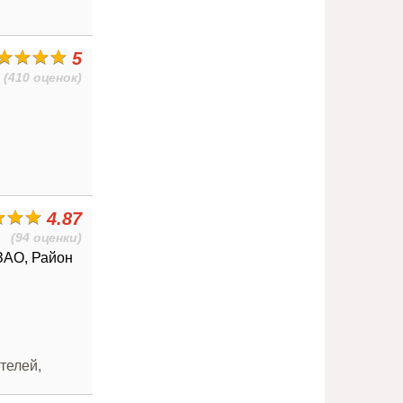
5
(410 оценок)
4.87
(94 оценки)
 ЗАО, Район
телей,