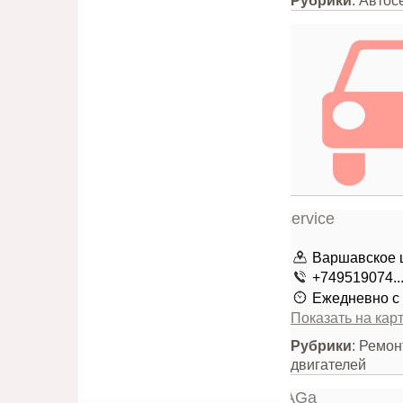
Рубрики
: Автос
Варшавское ш
+749519074..
Ежедневно с 
Показать на кар
Рубрики
: Ремо
двигателей