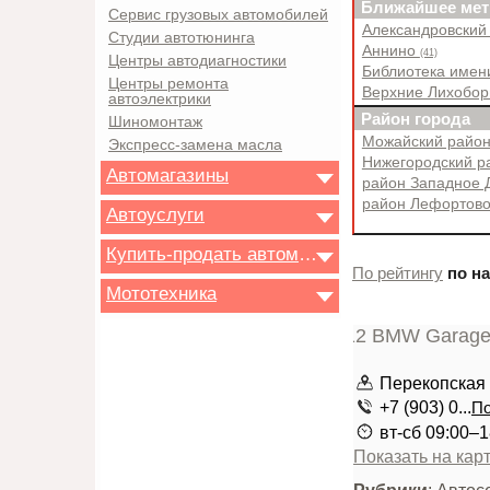
Ближайшее мет
Сервис грузовых автомобилей
Александровский
Студии автотюнинга
Аннино
(41)
Центры автодиагностики
Библиотека имен
Центры ремонта
Верхние Лихобо
автоэлектрики
Район города
Шиномонтаж
Можайский райо
Экспресс-замена масла
Нижегородский 
Автомагазины
район Западное 
район Лефортов
Автоуслуги
Купить-продать автомобиль
По рейтингу
по н
Мототехника
Перекопская у
+7 (903) 0...
По
вт-сб 09:00–
Показать на кар