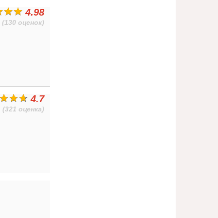
4.98
(130 оценок)
4.7
(321 оценка)