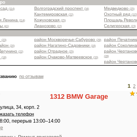
ро
 сад
Волгоградский проспект
Медведково
(114)
(34)
(25)
Кантемировская
Охотный ряд
(22)
(115
и Ленина
Кожуховская
Площадь Рево
(114)
(25)
ры
Лианозово
Селигерская
(41)
(22)
(23)
н
район Москворечье-Сабурово
район Печатни
(23)
(29)
район
район Нагатино-Садовники
район Соколин
(20)
(18)
Дегунино
район Отрадное
район Чертанов
(22)
(25)
(28)
о
район Очаково-Матвеевское
(18)
(33)
район Чертано
азванию
по отзывам
1
2
1312 BMW Garage
лица, 34, корп. 2
казать телефон
18:00, перерыв 13:00–14:00
те