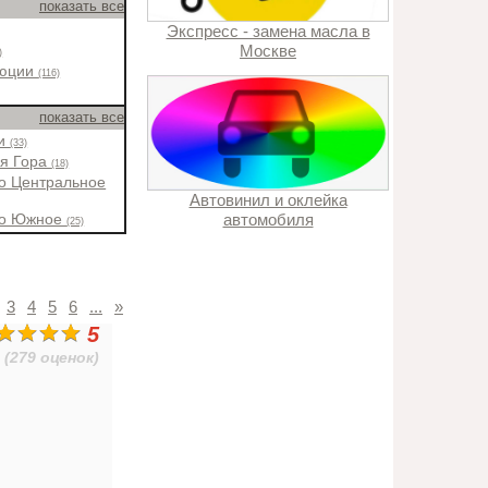
показать все
Экспресс - замена масла в
Москве
)
люции
(116)
показать все
ки
(33)
ая Гора
(18)
о Центральное
Автовинил и оклейка
автомобиля
во Южное
(25)
3
4
5
6
...
»
5
(279 оценок)