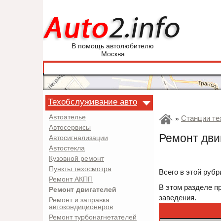
В помощь автолюбителю
Москва
Техобслуживание авто
Автоателье
Станции те
»
Автосервисы
Ремонт дви
Автосигнализации
Автостекла
Кузовной ремонт
Пункты техосмотра
Всего в этой рубр
Ремонт АКПП
В этом разделе п
Ремонт двигателей
заведения.
Ремонт и заправка
автокондиционеров
Ремонт турбонагнетателей