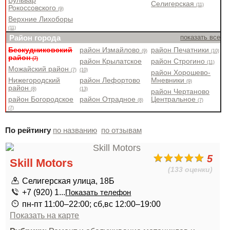
Бульвар
Селигерская
(11)
Рокоссовского
(9)
Верхние Лихоборы
(11)
Район города
показать все
Бескудниковский
район Измайлово
район Печатники
(9)
(10)
район
(7)
район Крылатское
район Строгино
(11)
Можайский район
(7)
(10)
район Хорошево-
Нижегородский
район Лефортово
Мневники
(9)
район
(8)
(13)
район Чертаново
район Богородское
район Отрадное
Центральное
(8)
(7)
(7)
По рейтингу
по названию
по отзывам
5
Skill Motors
(133 оценки)
Селигерская улица, 18Б
+7 (920) 1...
Показать телефон
пн-пт 11:00–22:00; сб,вс 12:00–19:00
Показать на карте