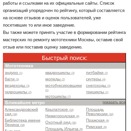
работы и ссылками на их официальные сайты. Список
организаций упорядочен по рейтингу, который составляется
на основе отзывов и оценок пользователей, уже
посетивших то или иное заведение.
Вы также можете принять участие в формировании рейтинга
мастерских по ремонту мототехники Москвы, оставив свой
отзыв или поставив оценку заведению.
Быстрый поиск:
Мототехника
эндуро
квадроциклы
питбайки
(1)
(3)
(2)
багги
мопеды
скутеры
(3)
(2)
(4)
вездеходы
мотобуксировщики
снегоходы
(3)
(3)
(1)
гидроциклы
трициклы
(2)
(1)
мотоциклы
(7)
Ближайшее метро
показать все
Александровский
Крылатское
Площадь
(10)
сад
Революции
(34)
(34)
Нижегородская
(9)
Библиотека имени
Пражская
(8)
Охотный ряд
(34)
Ленина
(34)
Римская
(8)
Площадь Ильича
(8)