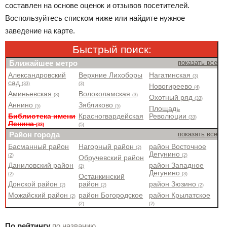
составлен на основе оценок и отзывов посетителей.
Воспользуйтесь списком ниже или найдите нужное
заведение на карте.
Быстрый поиск:
Ближайшее метро
показать все
Александровский
Верхние Лихоборы
Нагатинская
(3)
сад
(33)
(3)
Новогиреево
(4)
Аминьевская
Волоколамская
(3)
(3)
Охотный ряд
(33)
Аннино
Зябликово
(5)
(5)
Площадь
Библиотека имени
Красногвардейская
Революции
(33)
Ленина
(33)
(5)
Район города
показать все
Басманный район
Нагорный район
район Восточное
(2)
Дегунино
(2)
(2)
Обручевский район
Даниловский район
район Западное
(2)
Дегунино
(2)
(3)
Останкинский
Донской район
район
район Зюзино
(2)
(2)
(2)
Можайский район
район Богородское
район Крылатское
(2)
(2)
(2)
По рейтингу
по названию