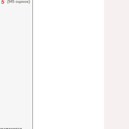
5
(945 оценок)
принимаются