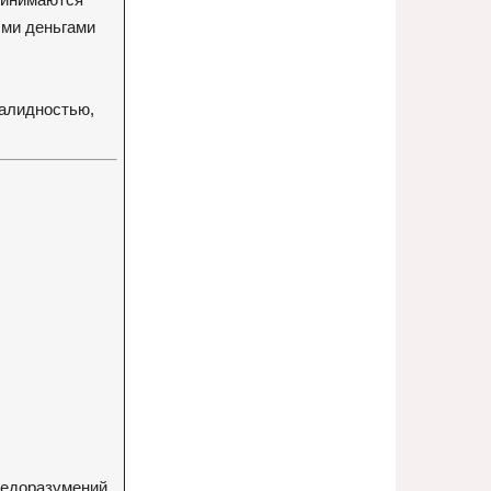
ыми деньгами
валидностью,
недоразумений