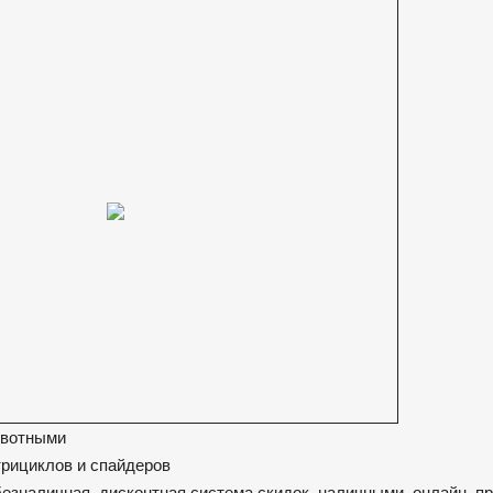
ивотными
трициклов и спайдеров
безналичная, дисконтная система скидок, наличными, онлайн, 