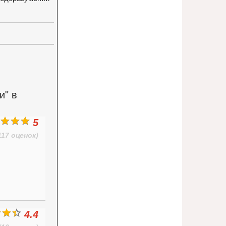
и" в
5
117 оценок)
4.4