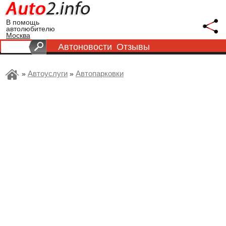
В помощь
автолюбителю
Москва
Автоновости
Отзывы
Автоуслуги
Автопарковки
»
»