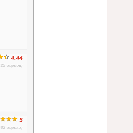
4.44
(25 оценок)
5
582 оценки)