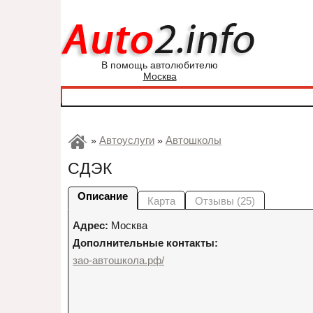
В помощь автолюбителю
Москва
Автоуслуги
Автошколы
»
»
СДЭК
Описание
Карта
Отзывы (25)
Адрес:
Москва
Дополнительные контакты:
зао-автошкола.рф/