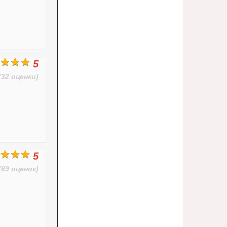
5
(32 оценки)
5
(69 оценок)