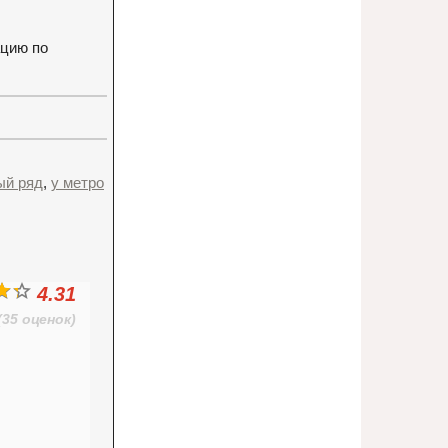
ацию по
ый ряд
,
у метро
4.31
(35 оценок)