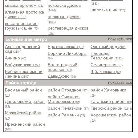
(1833)
сварка аргоном
покраска дисков
(242)
шиповка шин
(1494)
(276)
алмазная проточка
дисков
прокатка дисков
(373)
(1631)
восстановление
грузовых шин
реставрация дисков
(75)
(399)
Ближайшее метро
показать все
Александровский
Братиславская
Охотный ряд
(78)
(2185)
сад
(2184)
Верхние Лихоборы
Площадь
Аннино
Революции
(66)
(84)
(2182)
Бабушкинская
Волгоградский
Селигерская
(65)
(67)
проспект
(73)
Библиотека имени
Щёлковская
(63)
Ленина
Давыдково
(2182)
(63)
Район города
показать все
Басманный район
район Отрадное
район Хамовники
(87)
(81)
(76)
район Очаково-
Даниловский район
Матвеевское
Таганский район
(85)
(116)
(82)
район Печатники
Тверской район
(77)
(2243)
Можайский район
район Раменки
Хорошевский район
(79)
(77)
(73)
Пресненский район
(100)