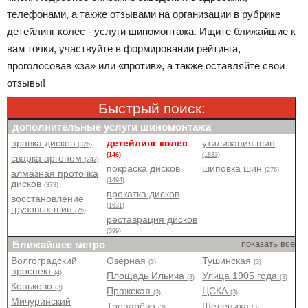
телефонами, а также отзывами на организации в рубрике
детейлинг колес - услуги шиномонтажа. Ищите ближайшие к
вам точки, участвуйте в формировании рейтинга,
проголосовав «за» или «против», а также оставляйте свои
отзывы!
Быстрый поиск:
дополнительные услуги шиномонтажа
правка дисков
детейлинг колес
утилизация шин
(326)
(146)
(1833)
сварка аргоном
(242)
покраска дисков
шиповка шин
(276)
алмазная проточка
(1494)
дисков
(373)
прокатка дисков
восстановление
(1631)
грузовых шин
(75)
реставрация дисков
(399)
Ближайшее метро
показать все
Волгоградский
Озёрная
Тушинская
(3)
(3)
проспект
(4)
Площадь Ильича
Улица 1905 года
(3)
(3)
Коньково
(3)
Пражская
ЦСКА
(3)
(3)
Мичуринский
Тропарёво
Шелепиха
(3)
(3)