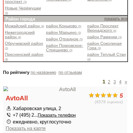
проспект
(3)
Новые Черёмушки
(3)
Район города
показать все
Можайский район
район Коньково
район Проспект
(4)
(5)
Вернадского
(4)
Нижегородский
район Марьино
(3)
район
район Раменки
(4)
(3)
район Отрадное
(5)
Обручевский район
район Соколиная
район Покровское-
Гора
(3)
(3)
Стрешнево
(3)
Пресненский район
район Теплый Стан
(4)
(4)
По рейтингу
по названию
по отзывам
1
2
3
4
»
5
AvtoAll
(6578 оценок)
Хабаровская улица, 2
+7 (495) 2...
Показать телефон
ежедневно, круглосуточно
Показать на карте