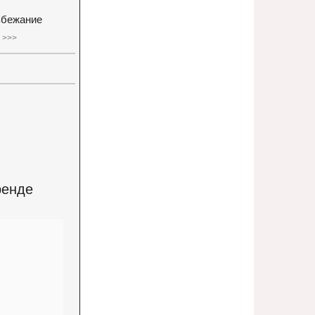
избежание
 >>>
ренде