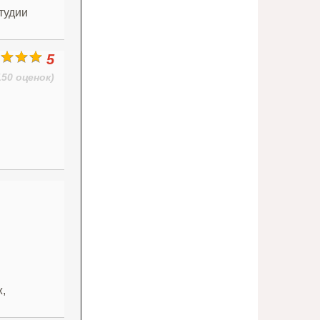
тудии
5
150 оценок)
,