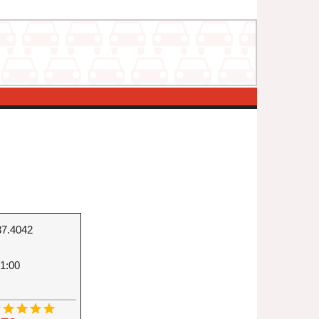
37.4042
1:00