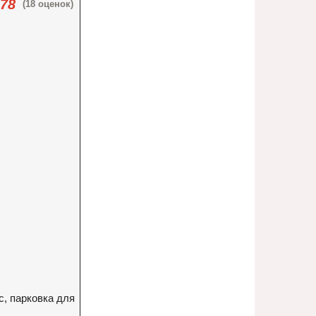
.78
(18 оценок)
с, парковка для