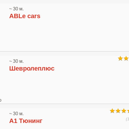
~ 30 м.
ABLe cars
~ 30 м.
Шевролеплюс
о
~ 30 м.
(
A1 Тюнинг