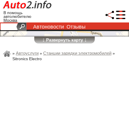
В помощь
автолюбителю
Москва
Автоновости
Отзывы
↓
↓
Развернуть карту
Автоуслуги
Станции зарядки электромобилей
»
»
»
Sitronics Electro