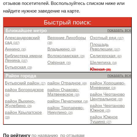
отзывов посетителей. Воспользуйтесь списком ниже или
найдите нужное заведение на карте.
Быстрый поиск:
Ближайшее метро
показать все
Александровский
Верхние Лихоборы
Охотный ряд
(167)
сад
(167)
(38)
Площадь
Аннино
Владыкино
Революции
(30)
(29)
(167)
Библиотека имени
Волоколамская
Селигерская
(29)
(40)
Ленина
(167)
Озёрная
Шелепиха
(35)
(34)
Бутырская
(29)
Южная
(35)
Район города
показать все
Бутырский район
район Отрадное
район Хорошево-
(27)
(49)
Мневники
(24)
район Богородское
район Очаково-
Матвеевское
район Чертаново
(24)
(30)
Центральное
(28)
район Выхино-
район Печатники
(34)
Жулебино
район Чертаново
(29)
район Тропарево-
Южное
(25)
район Крылатское
Никулино
(26)
район Южное
(28)
Тушино
(27)
По рейтингу
по названию
по отзывам