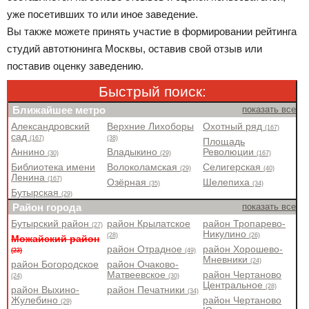
уже посетивших то или иное заведение.
Вы также можете принять участие в формировании рейтинга
студий автотюнинга Москвы, оставив свой отзыв или
поставив оценку заведению.
Быстрый поиск:
Ближайшее метро
показать все
Александровский
Верхние Лихоборы
Охотный ряд
(167)
сад
(167)
(38)
Площадь
Аннино
Владыкино
Революции
(30)
(29)
(167)
Библиотека имени
Волоколамская
Селигерская
(29)
(40)
Ленина
(167)
Озёрная
Шелепиха
(35)
(34)
Бутырская
(29)
Район города
показать все
Бутырский район
район Крылатское
район Тропарево-
(27)
Никулино
(28)
(26)
Можайский район
район Отрадное
район Хорошево-
(23)
(49)
Мневники
(24)
район Богородское
район Очаково-
Матвеевское
район Чертаново
(24)
(30)
Центральное
(28)
район Выхино-
район Печатники
(34)
Жулебино
район Чертаново
(29)