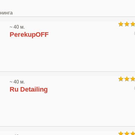
юнинга
~ 40 м.
PerekupOFF
~ 40 м.
Ru Detailing