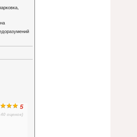
парковка,
она
недоразумений
5
140 оценок)