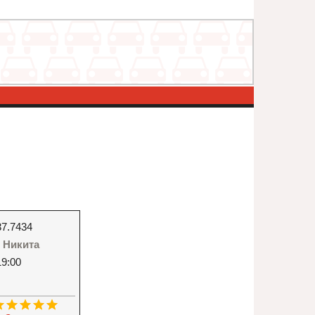
37.7434
- Никита
19:00