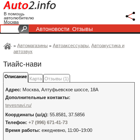
В помощь
автолюбителю
Москва
Автоновости
Отзывы
Автомагазины
Автоаксессуары
Автоакустика и
»
»
,
автозвук
Тиайс-нави
Описание
Карта
Отзывы (1)
Адрес:
Москва
,
Алтуфьевское шоссе, 18А
Дополнительные контакты:
teyesnavi.ru/
Координаты (ш/д):
55.8581, 37.5856
Телефон:
+7 (996) 671-41-73
Время работы:
ежедневно, 11:00–19:00