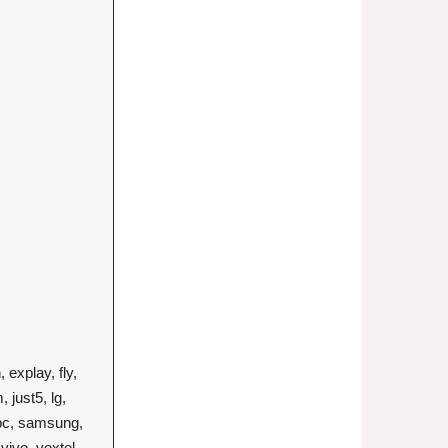
 explay, fly,
 just5, lg,
 pc, samsung,
vivo, voxtel,