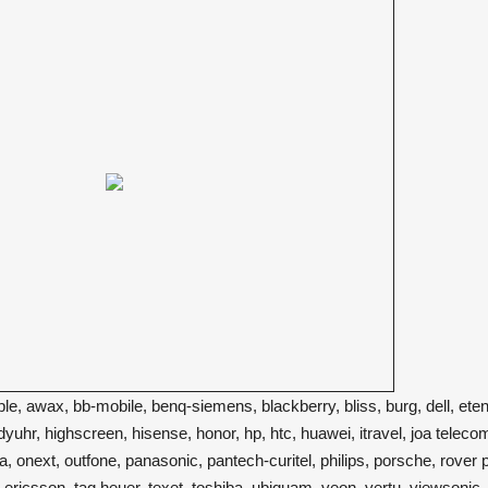
e, awax, bb-mobile, benq-siemens, blackberry, bliss, burg, dell, eten,
hr, highscreen, hisense, honor, hp, htc, huawei, itravel, joa telecom,
, onext, outfone, panasonic, pantech-curitel, philips, porsche, rover
ericsson, tag heuer, texet, toshiba, ubiquam, veon, vertu, viewsonic, 