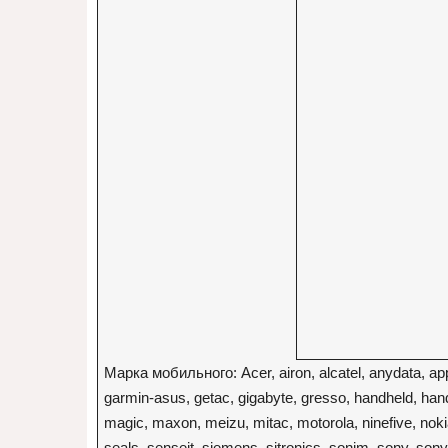
Марка мобильного: Acer, airon, alcatel, anydata, appl
garmin-asus, getac, gigabyte, gresso, handheld, handyu
magic, maxon, meizu, mitac, motorola, ninefive, nokia
seals, senseit, siemens, sitronics, sonim, sony, sony 