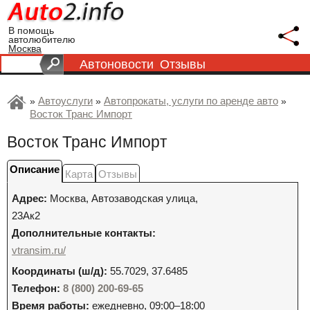
В помощь
автолюбителю
Москва
Автоновости
Отзывы
Автоуслуги
Автопрокаты, услуги по аренде авто
»
»
»
Восток Транс Импорт
Восток Транс Импорт
Описание
Карта
Отзывы
Адрес:
Москва
,
Автозаводская улица,
23Ак2
Дополнительные контакты:
vtransim.ru/
Координаты (ш/д):
55.7029, 37.6485
Телефон:
8 (800) 200-69-65
Время работы:
ежедневно, 09:00–18:00