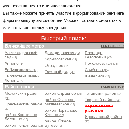
уже посетивших то или иное заведение.
Вы также можете принять участие в формировании рейтинга
фирм по выкупу автомобилей Москвы, оставив свой отзыв
или поставив оценку заведению.
Быстрый поиск:
Ближайшее метро
показать все
Александровский
Домодедовская
Площадь
(17)
сад
Революции
(47)
(47)
Корниловская
(18)
Аннино
Полежаевская
(14)
(14)
Отрадное
(16)
Бабушкинская
Свиблово
(14)
(15)
Охотный ряд
(48)
Библиотека имени
Шелепиха
(22)
Ленина
(47)
Район города
показать все
Можайский район
район Отрадное
Таганский район
(18)
(14)
(21)
район Очаково-
Тверской район
(52)
Пресненский район
Матвеевское
(16)
Хорошевский
(20)
район Чертаново
район
(25)
район Восточное
Южное
(17)
Ярославский район
Дегунино
(17)
район Южное
(22)
район Гольяново
Бутово
(14)
(16)