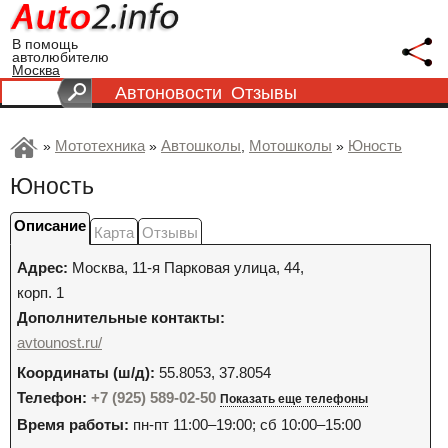
В помощь
автолюбителю
Москва
Автоновости
Отзывы
Мототехника
Автошколы
Мотошколы
Юность
»
»
,
»
Юность
Описание
Карта
Отзывы
Адрес:
Москва
,
11-я Парковая улица, 44,
корп. 1
Дополнительные контакты:
avtounost.ru/
Координаты (ш/д):
55.8053, 37.8054
Телефон:
+7 (925) 589-02-50
Показать еще телефоны
Время работы:
пн-пт 11:00–19:00; сб 10:00–15:00