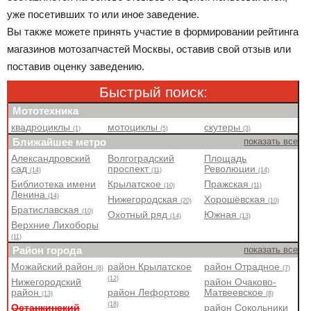
уже посетивших то или иное заведение.
Вы также можете принять участие в формировании рейтинга
магазинов мотозапчастей Москвы, оставив свой отзыв или
поставив оценку заведению.
Быстрый поиск:
Мототехника
квадроциклы
мотоциклы
скутеры
(1)
(5)
(3)
Ближайшее метро
показать все
Александровский
Волгоградский
Площадь
сад
проспект
Революции
(14)
(11)
(14)
Библиотека имени
Крылатское
Пражская
(10)
(11)
Ленина
(14)
Нижегородская
Хорошёвская
(20)
(10)
Братиславская
(10)
Охотный ряд
Южная
(14)
(13)
Верхние Лихоборы
(11)
Район города
показать все
Можайский район
район Крылатское
район Отрадное
(8)
(7)
(12)
Нижегородский
район Очаково-
район
район Лефортово
Матвеевское
(13)
(8)
(18)
Останкинский
район Сокольники