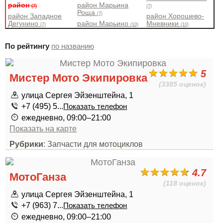
район
район Марьина
(7)
(7)
Роща
(7)
район Западное
район Хорошево-
Дегунино
район Марьино
Мневники
(7)
(10)
(10)
По рейтингу
по названию
5
Мистер Мото Экипировка
(3385 оценок)
улица Сергея Эйзенштейна, 1
+7 (495) 5...
Показать телефон
ежедневно, 09:00–21:00
Показать на карте
Рубрики
: Запчасти для мотоциклов
4.7
МотоГанза
(118 оценок)
улица Сергея Эйзенштейна, 1
+7 (963) 7...
Показать телефон
ежедневно, 09:00–21:00