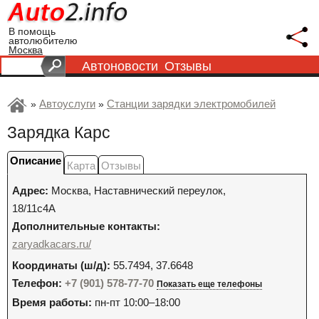
В помощь
автолюбителю
Москва
Автоновости
Отзывы
Автоуслуги
Станции зарядки электромобилей
»
»
Зарядка Карс
Описание
Карта
Отзывы
Адрес:
Москва
,
Наставнический переулок,
18/11с4А
Дополнительные контакты:
zaryadkacars.ru/
Координаты (ш/д):
55.7494, 37.6648
Телефон:
+7 (901) 578-77-70
Показать еще телефоны
Время работы:
пн-пт 10:00–18:00