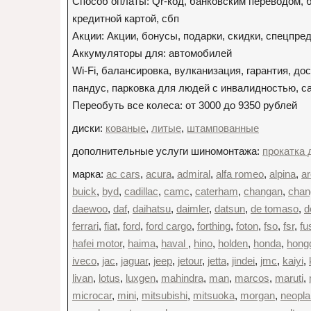
Способ оплаты: Qr-код, банковским переводом, 
кредитной картой, сбп
Акции: Акции, бонусы, подарки, скидки, спецпр
Аккумуляторы для: автомобилей
Wi-Fi, балансировка, вулканизация, гарантия, до
пандус, парковка для людей с инвалидностью, 
Переобуть все колеса: от 3000 до 9350 рублей
диски:
кованые
,
литые
,
штампованные
дополнительные услуги шиномонтажа:
прокатка 
марка:
ac cars
,
acura
,
admiral
,
alfa romeo
,
alpina
,
ar
buick
,
byd
,
cadillac
,
camc
,
caterham
,
changan
,
chan
daewoo
,
daf
,
daihatsu
,
daimler
,
datsun
,
de tomaso
,
d
ferrari
,
fiat
,
ford
,
ford cargo
,
forthing
,
foton
,
fso
,
fsr
,
fu
hafei motor
,
haima
,
haval
,
hino
,
holden
,
honda
,
hong
iveco
,
jac
,
jaguar
,
jeep
,
jetour
,
jetta
,
jindei
,
jmc
,
kaiyi
,
livan
,
lotus
,
luxgen
,
mahindra
,
man
,
marcos
,
maruti
,
microcar
,
mini
,
mitsubishi
,
mitsuoka
,
morgan
,
neopla