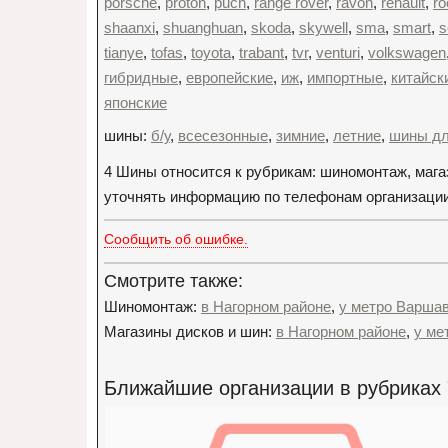
porsche
,
proton
,
puch
,
range rover
,
ravon
,
renault
,
r
shaanxi
,
shuanghuan
,
skoda
,
skywell
,
sma
,
smart
,
s
tianye
,
tofas
,
toyota
,
trabant
,
tvr
,
venturi
,
volkswagen
гибридные
,
европейские
,
иж
,
импортные
,
китайск
японские
шины:
б/у
,
всесезонные
,
зимние
,
летние
,
шины дл
4 Шины относится к рубрикам: шиномонтаж, маг
уточнять информацию по телефонам организации: +
Сообщить об ошибке.
Смотрите также:
Шиномонтаж:
в Нагорном районе
,
у метро Варша
Магазины дисков и шин:
в Нагорном районе
,
у ме
Ближайшие организации в рубриках 