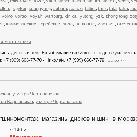
oewe
,
rolls-royce
,
rover
,
saab
,
saber
,
saleen
,
saturn
,
scania
,
scion
,
se
ollers
,
spyker
,
ssangyong
,
subaru
,
suzuki
,
talbot
,
tank
,
tata
,
tatra
,
tes
,
volvo
,
vortex
,
voyah
,
wartburg
,
xin kai
,
yutong
,
yzk
,
zhong tong
,
zot
ие
,
коммерческие
,
корейские
,
лада
,
легковые
,
москвич
,
отечеств
я мототехники
азины дисков и шин. Во избежание возможных недоразумений ст
7 (999) 666-77-70 - Николай, +7 (999) 666-77-78.
далее >>>
вская
,
у метро Чертановская
тро Варшавская
,
у метро Чертановская
"шиномонтаж, магазины дисков и шин" в Москв
~ 140 м.