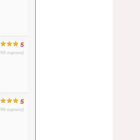
5
769 оценок)
5
496 оценок)