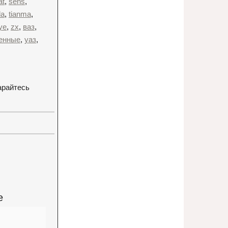
at
,
sens
,
la
,
tianma
,
ye
,
zx
,
ваз
,
енные
,
уаз
,
арайтесь
е