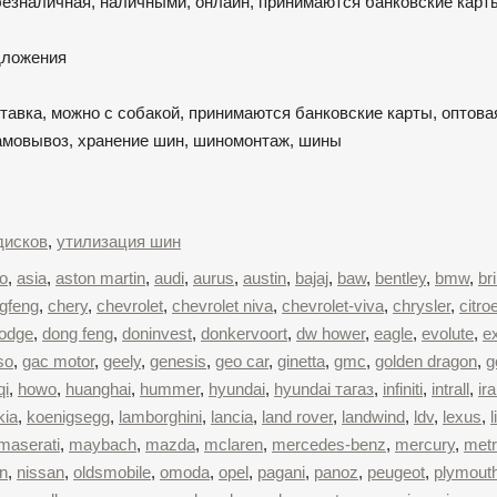
безналичная, наличными, онлайн, принимаются банковские карт
едложения
ставка, можно с собакой, принимаются банковские карты, оптова
самовывоз, хранение шин, шиномонтаж, шины
дисков
,
утилизация шин
o
,
asia
,
aston martin
,
audi
,
aurus
,
austin
,
bajaj
,
baw
,
bentley
,
bmw
,
br
gfeng
,
chery
,
chevrolet
,
chevrolet niva
,
chevrolet-viva
,
chrysler
,
citro
odge
,
dong feng
,
doninvest
,
donkervoort
,
dw hower
,
eagle
,
evolute
,
e
so
,
gac motor
,
geely
,
genesis
,
geo car
,
ginetta
,
gmc
,
golden dragon
,
g
qi
,
howo
,
huanghai
,
hummer
,
hyundai
,
hyundai тагаз
,
infiniti
,
intrall
,
ir
kia
,
koenigsegg
,
lamborghini
,
lancia
,
land rover
,
landwind
,
ldv
,
lexus
,
l
maserati
,
maybach
,
mazda
,
mclaren
,
mercedes-benz
,
mercury
,
met
n
,
nissan
,
oldsmobile
,
omoda
,
opel
,
pagani
,
panoz
,
peugeot
,
plymout