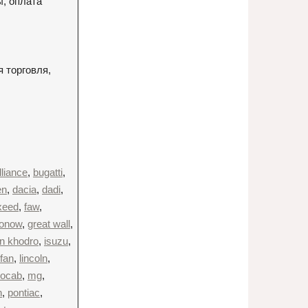
ы, оплата
я торговля,
illiance
,
bugatti
,
en
,
dacia
,
dadi
,
xeed
,
faw
,
onow
,
great wall
,
an khodro
,
isuzu
,
ifan
,
lincoln
,
rocab
,
mg
,
h
,
pontiac
,