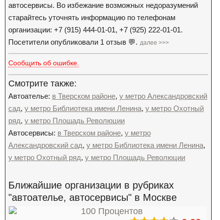
автосервисы. Во избежание возможных недоразумений
старайтесь уточнять информацию по телефонам
организации: +7 (915) 444-01-01, +7 (925) 222-01-01.
Посетители опубликовали 1 отзыв 💬.
далее >>>
Сообщить об ошибке.
Смотрите также:
Автоателье:
в Тверском районе
,
у метро Александровский
сад
,
у метро Библиотека имени Ленина
,
у метро Охотный
ряд
,
у метро Площадь Революции
Автосервисы:
в Тверском районе
,
у метро
Александровский сад
,
у метро Библиотека имени Ленина
,
у метро Охотный ряд
,
у метро Площадь Революции
Ближайшие организации в рубриках
"автоателье, автосервисы" в Москве