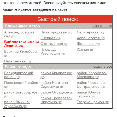
отзывов посетителей. Воспользуйтесь списком ниже или
найдите нужное заведение на карте.
Быстрый поиск:
Ближайшее метро
показать все
Александровский
Нижегородская
Селигерская
(15)
(29)
сад
(78)
Озёрная
Хорошёвская
(19)
(18)
Библиотека имени
Охотный ряд
Шелепиха
(78)
(20)
Ленина
(78)
Площадь
Южная
(15)
Верхние Лихоборы
Революции
(78)
(16)
Нагатинская
(15)
Район города
показать все
Бескудниковский
район Крылатское
район Хорошево-
район
Мневники
(13)
(22)
(19)
Пресненский район
район Нагатино-
район Чертаново
Садовники
Центральное
(18)
(16)
(13)
район Богородское
район Отрадное
район Южное
(17)
Тушино
(13)
(14)
район Тропарево-
район Выхино-
Никулино
Тверской район
(16)
(79)
Жулебино
(18)