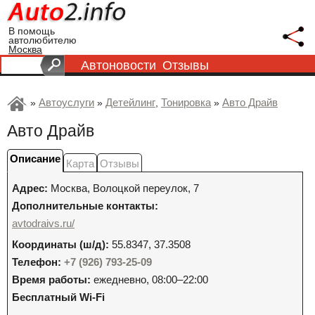
В помощь
автолюбителю
Москва
Автоновости
Отзывы
Автоуслуги
Детейлинг
Тонировка
Авто Драйв
»
»
,
»
Авто Драйв
Описание
Карта
Отзывы
Адрес:
Москва
,
Волоцкой переулок, 7
Дополнительные контакты:
avtodraivs.ru/
Координаты (ш/д):
55.8347, 37.3508
Телефон:
+7 (926) 793-25-09
Время работы:
ежедневно, 08:00–22:00
Бесплатный Wi-Fi