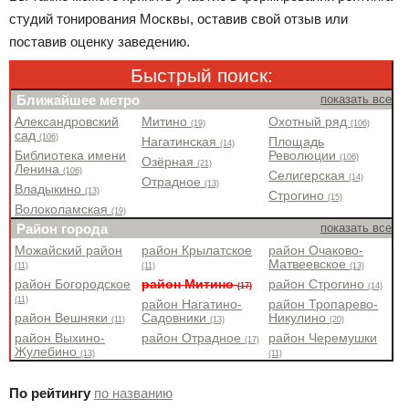
студий тонирования Москвы, оставив свой отзыв или
поставив оценку заведению.
Быстрый поиск:
Ближайшее метро
показать все
Александровский
Митино
Охотный ряд
(19)
(106)
сад
(106)
Нагатинская
Площадь
(14)
Библиотека имени
Революции
(106)
Озёрная
(21)
Ленина
(106)
Селигерская
(14)
Отрадное
(13)
Владыкино
(13)
Строгино
(15)
Волоколамская
(19)
Район города
показать все
Можайский район
район Крылатское
район Очаково-
Матвеевское
(11)
(11)
(13)
район Богородское
район Митино
район Строгино
(17)
(14)
(11)
район Нагатино-
район Тропарево-
район Вешняки
Садовники
Никулино
(11)
(13)
(20)
район Выхино-
район Отрадное
район Черемушки
(17)
Жулебино
(13)
(11)
По рейтингу
по названию