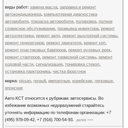
виды работ:
замена масла
,
заправка и ремонт
автокондиционера
,
компьютерная диагностика
автомобиля
,
покраска автомобиля
,
полировка
,
полное
сервисное обслуживание
,
промывка инжектора
,
ремонт
автоэлектрики
,
ремонт акпп
,
ремонт выхлопной системы
,
ремонт генераторов
,
ремонт двигателя
,
ремонт кпп
,
ремонт пластиковых бамперов
,
ремонт рулевых реек
,
ремонт стартеров
,
ремонт тормозной системы
,
ремонт
ходовой части
,
сигнализация
,
тонировка стекол
,
установка парктроника
,
чистка форсунок
марка:
nissan
,
renault
,
импортные
,
корейские
,
легковые
,
японские
Авто КСТ относится к рубрикам: автосервисы. Во
избежание возможных недоразумений старайтесь
уточнять информацию по телефонам организации: +7
(495) 978-09-42, +7 (916) 700-54-93.
далее >>>