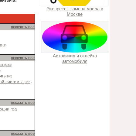
ейтинга,
Экспресс - замена масла в
Москве
показать все
3918)
Автовинил и оклейка
показать все
автомобиля
ля
(5267)
)
ов
(4164)
ной системы
(5281)
показать все
люции
(520)
показать все