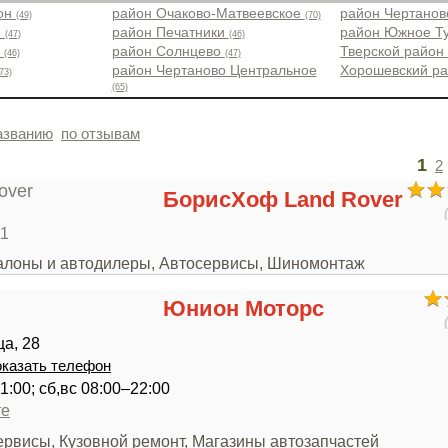
йон
район Очаково-Матвеевское
район Чертано
(49)
(70)
н
район Печатники
район Южное Т
(47)
(46)
о
район Солнцево
Тверской райо
(46)
(47)
район Чертаново Центральное
Хорошевский р
73)
(65)
азванию
по отзывам
1
2
БорисХоф Land Rover
11
салоны и автодилеры, Автосервисы, Шиномонтаж
Юнион Моторс
а, 28
казать телефон
1:00; сб,вс 08:00–22:00
те
ервисы, Кузовной ремонт, Магазины автозапчастей