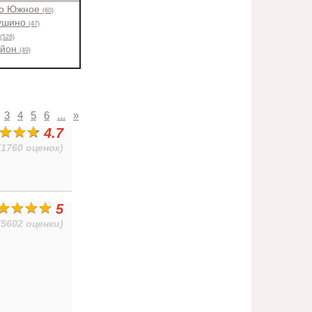
во Южное
(60)
ушино
(47)
н
(528)
айон
(49)
3
4
5
6
...
»
4.7
(1760 оценок)
5
(5602 оценки)