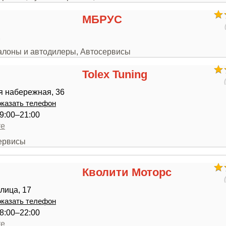
МБРУС
2
салоны и автодилеры, Автосервисы
Tolex Tuning
я набережная, 36
казать телефон
9:00–21:00
те
сервисы
Кволити Моторс
лица, 17
казать телефон
8:00–22:00
те