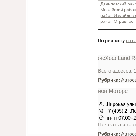
Даниловский ра
Можайский райо
район Измайлов
район Отрадное
(
По рейтингу
по н
Всего адресов: 
Рубрики
: Авто
Широкая улиц
+7 (495) 2...
По
пн-пт 07:00–2
Показать на кар
Рубрики
: Автос