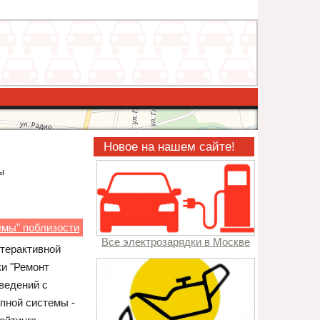
Новое на нашем сайте!
ы
емы" поблизости
Все электрозарядки в Москве
нтерактивной
ки "Ремонт
ведений с
пной системы -