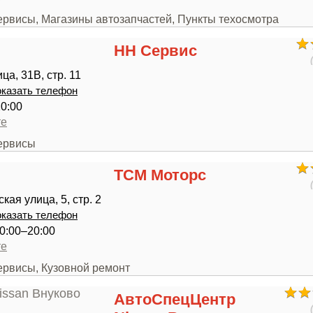
ервисы, Магазины автозапчастей, Пункты техосмотра
НН Сервис
а, 31В, стр. 11
казать телефон
20:00
те
сервисы
ТСМ Моторс
ая улица, 5, стр. 2
казать телефон
0:00–20:00
те
ервисы, Кузовной ремонт
АвтоСпецЦентр