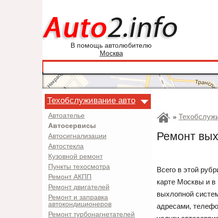
В помощь автолюбителю
Москва
Техобслуживание авто
Автоателье
Техобслужи
»
Автосервисы
Ремонт вых
Автосигнализации
Автостекла
Кузовной ремонт
Пункты техосмотра
Всего в этой рубр
Ремонт АКПП
карте Москвы и в
Ремонт двигателей
выхлопной систем
Ремонт и заправка
автокондиционеров
адресами, телефо
Ремонт турбонагнетателей