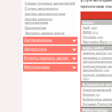
услуги автосерви
Сервис грузовых автомобилей
проголосовав «за»
Студии автотюнинга
Центры автодиагностики
Центры ремонта
марка
автоэлектрики
Audi
Шиномонтаж
(3684)
BMW
Экспресс-замена масла
(3711)
Hyundai
(3660)
Автомагазины
Mercedes-Benz
(37
виды работ
Автоуслуги
замена масла
(555
Купить-продать автомобиль
заправка и ремон
автокондиционе
компьютерная ди
Мототехника
автомобиля
(5491)
полное сервисно
(4627)
Ближайшее мет
Александровский
Аннино
(81)
Библиотека имен
Бульвар Рокоссо
Район города