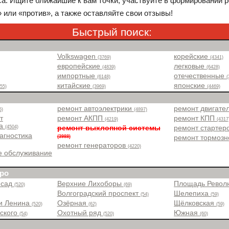
са. Ищите ближайшие к вам точки, участвуйте в формировании р
 или «против», а также оставляйте свои отзывы!
Быстрый поиск:
Volkswagen
корейские
(3769)
(4341)
европейские
легковые
(4839)
(6428)
импортные
отечественные
(6148)
(
китайские
японские
55)
(3969)
(4469)
ремонт автоэлектрики
ремонт двигате
5)
(4897)
т
ремонт АКПП
ремонт КПП
(4219)
(4317
ра
(4504)
ремонт выхлопной системы
ремонт стартер
агностика
(3988)
ремонт тормоз
ремонт генераторов
(4220)
е обслуживание
ро
 сад
Верхние Лихоборы
Площадь Рево
(520)
(69)
Волгоградский проспект
Шелепиха
(54)
(59)
и Ленина
Озёрная
Щёлковская
(520)
(62)
(59)
вского
Охотный ряд
Южная
(54)
(520)
(60)