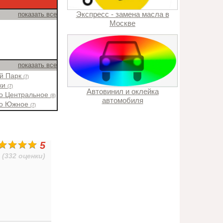
Экспресс - замена масла в
показать все
Москве
показать все
ий Парк
(7)
ки
(7)
Автовинил и оклейка
во Центральное
(8)
автомобиля
во Южное
(7)
5
(332 оценки)