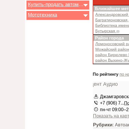
Купить-продать автомобиль
Ближайшее мет
Мототехника
Александровский
Багратионовская
Библиотека имен
Бутырская
(8)
Район города
Ломоносовский 
Можайский райо
район Бирюлево
район Выхино-Ж
По рейтингу
по н
Джамгаровская
+7 (906) 7...
По
пн-чт 09:00–2
Показать на кар
Рубрики
: Автоа