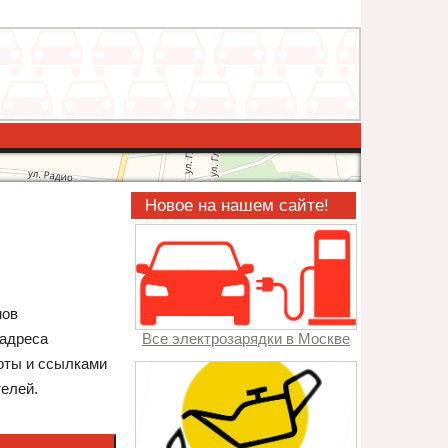
Новое на нашем сайте!
нов
 адреса
Все электрозарядки в Москве
боты и ссылками
телей.