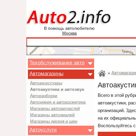
В помощь автолюбителю
Москва
Техобслуживание авто
Автомагази
Автомагазины
»
Автоаксессуары
Автоакусти
Автоакустика и автозвук
Всего в этой рубр
Авторазборки
Автохимия и автокосметика
автоакустики, ра
Магазины автозапчастей
организаций. Зде
Магазины автоэмалей
на их официальны
Магазины дисков и шин
Воспользуйтесь с
Автоуслуги