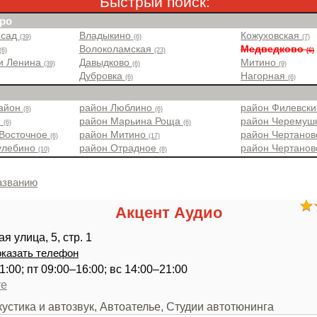
Быстрый поиск:
ро
 сад
Владыкино
Кожуховская
(39)
(6)
(7)
Волоколамская
Медведково
(6)
(23)
(6)
и Ленина
Давыдково
Митино
(39)
(6)
(9)
Дубровка
Нагорная
(6)
(6)
район
район Люблино
район Филевск
(8)
(6)
н
район Марьина Роща
район Черемуш
(6)
(6)
 Восточное
район Митино
район Чертано
(6)
(17)
улебино
район Отрадное
район Чертано
(10)
(8)
азванию
Акцент Аудио
 улица, 5, стр. 1
казать телефон
1:00; пт 09:00–16:00; вс 14:00–21:00
те
кустика и автозвук, Автоателье, Студии автотюнинга