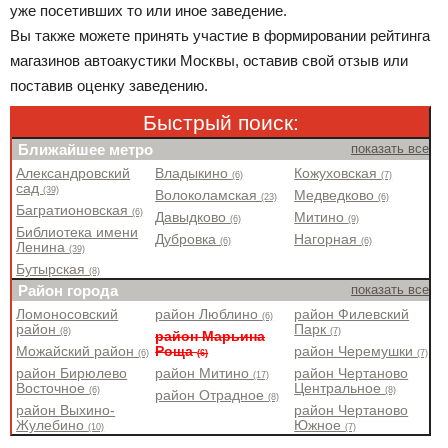
уже посетивших то или иное заведение.
Вы также можете принять участие в формировании рейтинга
магазинов автоакустики Москвы, оставив свой отзыв или
поставив оценку заведению.
Быстрый поиск:
Ближайшее метро
показать все
Александровский
Владыкино
Кожуховская
(6)
(7)
сад
(39)
Волоколамская
Медведково
(23)
(6)
Багратионовская
(6)
Давыдково
Митино
(6)
(9)
Библиотека имени
Дубровка
Нагорная
(6)
(6)
Ленина
(39)
Бутырская
(8)
Район города
показать все
Ломоносовский
район Люблино
район Филевский
(6)
район
Парк
(8)
(7)
район Марьина
Можайский район
Роща
район Черемушки
(6)
(6)
(7)
район Бирюлево
район Митино
район Чертаново
(17)
Восточное
Центральное
(6)
(8)
район Отрадное
(8)
район Выхино-
район Чертаново
Жулебино
Южное
(10)
(7)