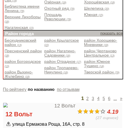
сад
(78)
Озёрная
Хорошёвская
(19)
(18)
Библиотека имени
Охотный ряд
Шелепиха
(78)
(20)
Ленина
(78)
Площадь
Южная
(15)
Верхние Лихоборы
Революции
(78)
(16)
Нагатинская
(15)
Район города
показать все
Бескудниковский
район Крылатское
район Хорошево-
район
Мневники
(13)
(22)
(19)
Пресненский район
район Нагатино-
район Чертаново
Садовники
Центральное
(18)
(16)
(13)
район Богородское
район Отрадное
район Южное
(17)
Тушино
(13)
(14)
район Тропарево-
район Выхино-
Никулино
Тверской район
(16)
(79)
Жулебино
(18)
По рейтингу
по названию
по отзывам
1
2
3
4
5
6
...
»
4.19
12 Вольт
(27 оценок)
улица Ермакова Роща, 16А, стр. 8