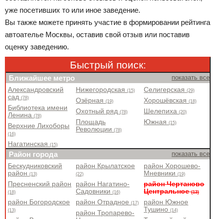
уже посетивших то или иное заведение.
Вы также можете принять участие в формировании рейтинга
автоателье Москвы, оставив свой отзыв или поставив
оценку заведению.
Быстрый поиск:
Ближайшее метро
показать все
Александровский
Нижегородская
Селигерская
(15)
(29)
сад
(78)
Озёрная
Хорошёвская
(19)
(18)
Библиотека имени
Охотный ряд
Шелепиха
(78)
(20)
Ленина
(78)
Площадь
Южная
(15)
Верхние Лихоборы
Революции
(78)
(16)
Нагатинская
(15)
Район города
показать все
Бескудниковский
район Крылатское
район Хорошево-
район
Мневники
(13)
(22)
(19)
Пресненский район
район Нагатино-
район Чертаново
Садовники
Центральное
(18)
(16)
(13)
район Богородское
район Отрадное
район Южное
(17)
Тушино
(13)
(14)
район Тропарево-