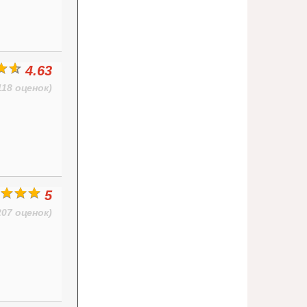
4.63
118 оценок)
5
207 оценок)