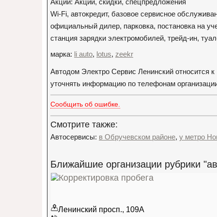
Акции: Акции, скидки, спецпредложения
Wi-Fi, автокредит, базовое сервисное обслужива
официальный дилер, парковка, постановка на уч
станция зарядки электромобилей, трейд-ин, туа
марка:
li auto
,
lotus
,
zeekr
Автодом Электро Сервис Ленинский относится к
уточнять информацию по телефонам организации: +
Сообщить об ошибке.
Смотрите также:
Автосервисы:
в Обручевском районе
,
у метро Но
Ближайшие организации рубрики "ав
Ленинский просп., 109А