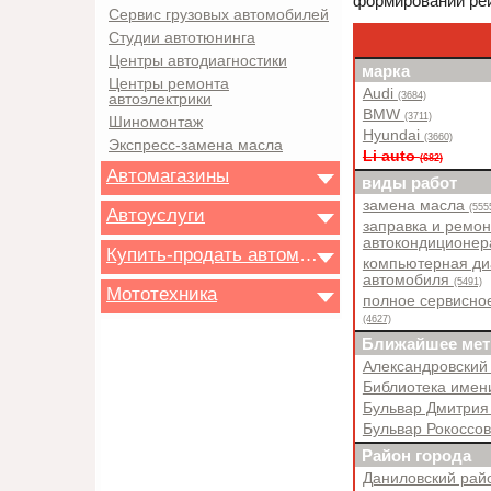
формировании рей
Сервис грузовых автомобилей
Студии автотюнинга
Центры автодиагностики
марка
Центры ремонта
Audi
(3684)
автоэлектрики
BMW
(3711)
Шиномонтаж
Hyundai
(3660)
Экспресс-замена масла
Li auto
(682)
Автомагазины
виды работ
замена масла
(555
Автоуслуги
заправка и ремон
автокондиционе
Купить-продать автомобиль
компьютерная ди
автомобиля
(5491)
Мототехника
полное сервисно
(4627)
Ближайшее мет
Александровский
Библиотека имен
Бульвар Дмитрия
Бульвар Рокоссо
Район города
Даниловский ра