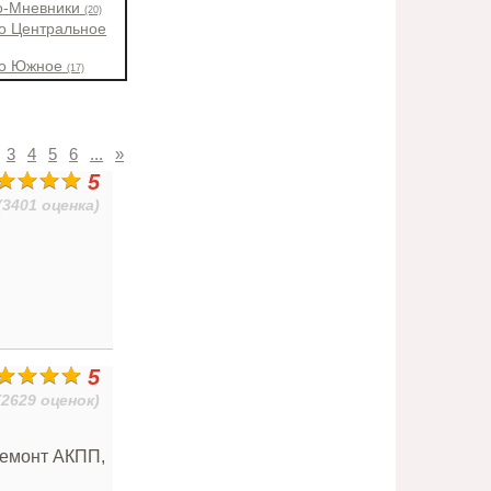
о-Мневники
(20)
о Центральное
во Южное
(17)
3
4
5
6
...
»
5
(3401 оценка)
5
(2629 оценок)
Ремонт АКПП,