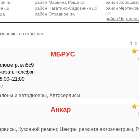
йон
район Марьина Роща
район Хорошев
(11)
(20)
ое
район Нагатино-Садовники
район Чертанов
(11)
(10)
(13)
район Отрадное
(13)
(10)
район Чертано
азванию
по отзывам
1
2
МБРУС
илометр, вл5с9
казать телефон
8:00–21:00
те
салоны и автодилеры, Автосервисы
Анкар
3
ервисы, Кузовной ремонт, Центры ремонта автоэлектрики, 