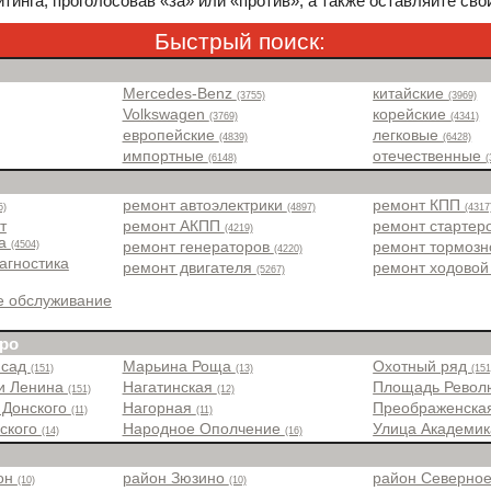
тинга, проголосовав «за» или «против», а также оставляйте сво
Быстрый поиск:
Mercedes-Benz
китайские
(3755)
(3969)
Volkswagen
корейские
(3769)
(4341)
европейские
легковые
(4839)
(6428)
импортные
отечественные
(6148)
(
ремонт автоэлектрики
ремонт КПП
5)
(4897)
(4317
т
ремонт АКПП
ремонт стартер
(4219)
ра
(4504)
ремонт генераторов
ремонт тормоз
(4220)
агностика
ремонт двигателя
ремонт ходовой
(5267)
е обслуживание
ро
 сад
Марьина Роща
Охотный ряд
(151)
(13)
(151
и Ленина
Нагатинская
Площадь Рево
(151)
(12)
 Донского
Нагорная
Преображенска
(11)
(11)
вского
Народное Ополчение
Улица Академи
(14)
(16)
йон
район Зюзино
район Северно
(10)
(10)