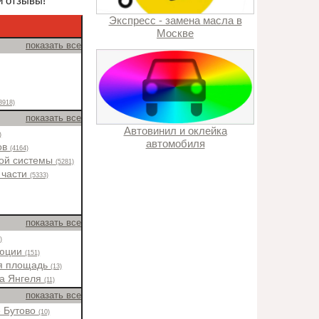
и отзывы!
Экспресс - замена масла в
Москве
показать все
3918)
показать все
Автовинил и оклейка
)
автомобиля
ов
(4164)
ной системы
(5281)
 части
(5333)
показать все
)
люции
(151)
я площадь
(13)
ка Янгеля
(11)
показать все
е Бутово
(10)