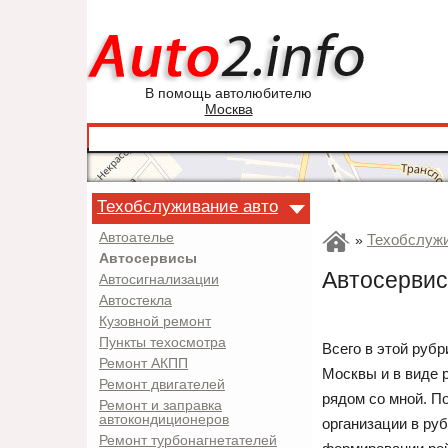
В помощь автолюбителю
Москва
Техобслуживание авто
Автоателье
Техобслужи
»
Автосервисы
Автосервис 
Автосигнализации
Автостекла
Кузовной ремонт
Пункты техосмотра
Всего в этой рубр
Ремонт АКПП
Москвы и в виде 
Ремонт двигателей
рядом со мной. П
Ремонт и заправка
автокондиционеров
организации в руб
Ремонт турбонагнетателей