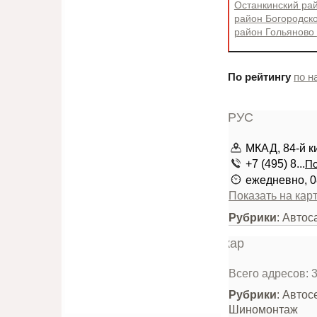
Останкинский ра
район Богородск
район Гольяново
По рейтингу
по н
МКАД, 84-й к
+7 (495) 8...
По
ежедневно, 0
Показать на кар
Рубрики
: Авто
Всего адресов: 
Рубрики
: Автос
Шиномонтаж