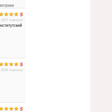
ектрики
5
(627 оценок)
нститутский
5
(609 оценок)
5