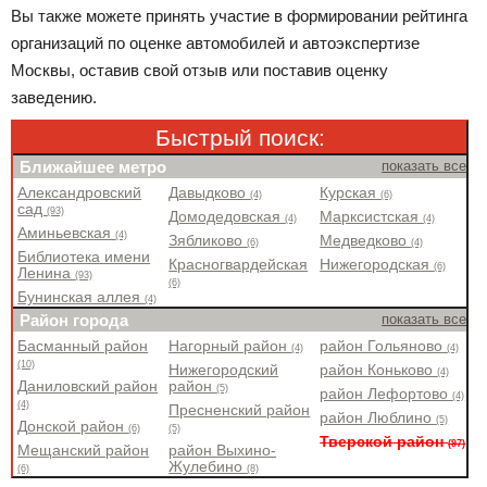
Вы также можете принять участие в формировании рейтинга
организаций по оценке автомобилей и автоэкспертизе
Москвы, оставив свой отзыв или поставив оценку
заведению.
Быстрый поиск:
Ближайшее метро
показать все
Александровский
Давыдково
Курская
(4)
(6)
сад
(93)
Домодедовская
Марксистская
(4)
(4)
Аминьевская
(4)
Зябликово
Медведково
(6)
(4)
Библиотека имени
Красногвардейская
Нижегородская
(6)
Ленина
(93)
(6)
Бунинская аллея
(4)
Район города
показать все
Басманный район
Нагорный район
район Гольяново
(4)
(4)
(10)
Нижегородский
район Коньково
(4)
Даниловский район
район
(5)
район Лефортово
(4)
(4)
Пресненский район
район Люблино
(5)
Донской район
(6)
(5)
Тверской район
(97)
Мещанский район
район Выхино-
Жулебино
(6)
(8)