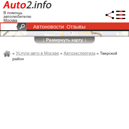
В помощь
автолюбителю
Москва
Автоновости
Отзывы
↓
↓
Развернуть карту
Услуги авто в Москве
Автоэкспертиза
»
»
»
Тверской
район