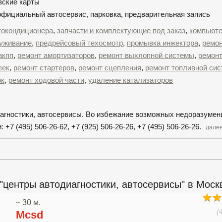
вские карты
 официальный автосервис, парковка, предварительная запись
втокондиционера
,
запчасти и комплектующие под заказ
,
компьюте
луживание
,
предрейсовый техосмотр
,
промывка инжектора
,
ремо
акпп
,
ремонт амортизаторов
,
ремонт выхлопной системы
,
ремонт
еек
,
ремонт стартеров
,
ремонт сцепления
,
ремонт топливной си
ок
,
ремонт ходовой части
,
удаление катализаторов
иагностики, автосервисы. Во избежание возможных недоразумен
7 (495) 506-26-62, +7 (925) 506-26-26, +7 (495) 506-26-26.
далее
"центры автодиагностики, автосервисы" в Моск
~ 30 м.
(
Mcsd