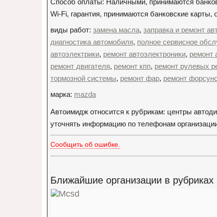
Способ оплаты: Наличными, принимаются банко
Wi-Fi, гарантия, принимаются банковские карты,
виды работ:
замена масла
,
заправка и ремонт а
диагностика автомобиля
,
полное сервисное обс
автоэлектрики
,
ремонт автоэлектроники
,
ремонт 
ремонт двигателя
,
ремонт кпп
,
ремонт рулевых р
тормозной системы
,
ремонт фар
,
ремонт форсун
марка:
mazda
Автоимидж относится к рубрикам: центры автод
уточнять информацию по телефонам организации: +
Сообщить об ошибке.
Ближайшие организации в рубриках 