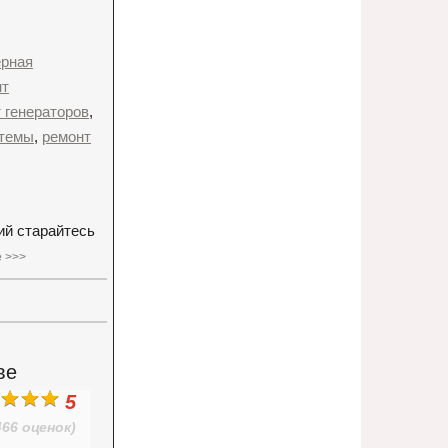
рная
нт
 генераторов
,
стемы
,
ремонт
ий старайтесь
 >>>
ве
5
466 оценок)