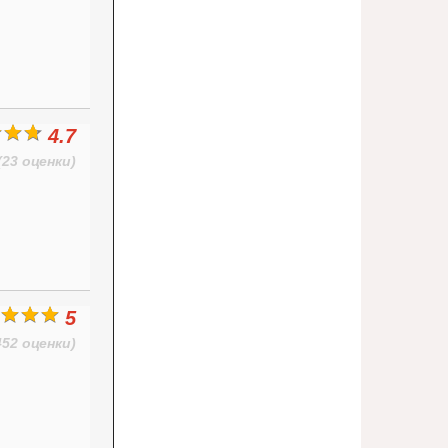
4.7
(23 оценки)
5
452 оценки)