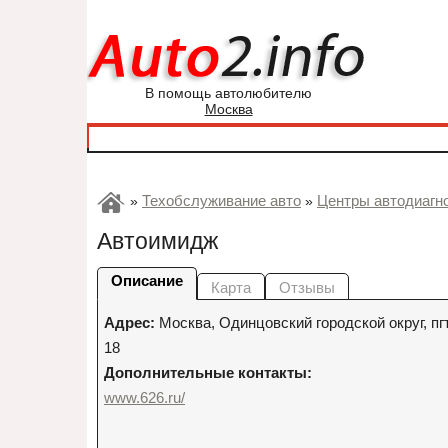
В помощь автолюбителю
Москва
Техобслуживание авто
Центры автодиагн
»
»
Автоимидж
Описание
Карта
Отзывы
Адрес:
Москва
,
Одинцовский городской округ, пгт
18
Дополнительные контакты:
www.626.ru/