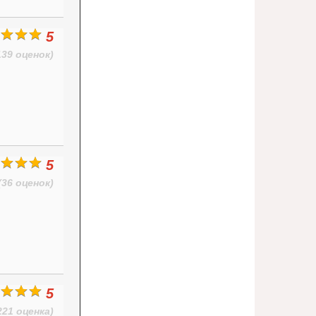
5
139 оценок)
5
(36 оценок)
5
221 оценка)