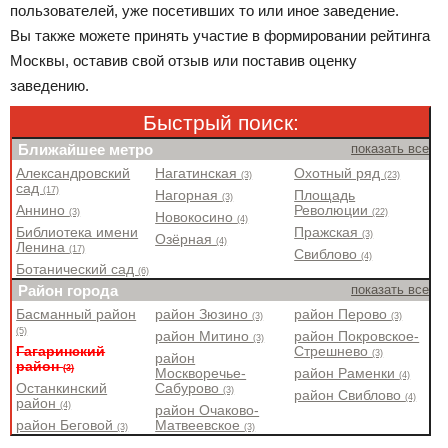
пользователей, уже посетивших то или иное заведение.
Вы также можете принять участие в формировании рейтинга
Москвы, оставив свой отзыв или поставив оценку
заведению.
Быстрый поиск:
Ближайшее метро
показать все
Александровский
Нагатинская
Охотный ряд
(3)
(23)
сад
(17)
Нагорная
Площадь
(3)
Аннино
Революции
(3)
(22)
Новокосино
(4)
Библиотека имени
Пражская
(3)
Озёрная
(4)
Ленина
(17)
Свиблово
(4)
Ботанический сад
(6)
Район города
показать все
Басманный район
район Зюзино
район Перово
(3)
(3)
(5)
район Митино
район Покровское-
(3)
Гагаринский
Стрешнево
(3)
район
район
(3)
Москворечье-
район Раменки
(4)
Останкинский
Сабурово
(3)
район Свиблово
(4)
район
(4)
район Очаково-
район Беговой
Матвеевское
(3)
(3)