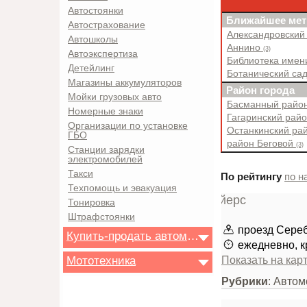
Автостоянки
Ближайшее мет
Автострахование
Александровский
Автошколы
Аннино
(3)
Автоэкспертиза
Библиотека имен
Детейлинг
Ботанический са
Магазины аккумуляторов
Район города
Мойки грузовых авто
Басманный райо
Номерные знаки
Гагаринский рай
Организации по установке
Останкинский ра
ГБО
район Беговой
(3)
Станции зарядки
электромобилей
Такси
По рейтингу
по н
Техпомощь и эвакуация
Тонировка
Штрафстоянки
проезд Серебр
Купить-продать автомобиль
ежедневно, к
Показать на кар
Мототехника
Рубрики
: Авто