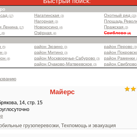
Быстрый поиск:
ро
 сад
Нагатинская
Охотный ряд
(17)
(3)
(23)
Нагорная
Площадь Рево
(3)
и Ленина
Новокосино
Пражская
(17)
(4)
(3)
д
Озёрная
Свиблово
(6)
(4)
(4)
н
район Зюзино
район Перово
(5)
(3)
(3
он
район Митино
район Покровс
(3)
(3)
йон
район Москворечье-Сабурово
район Раменки
(4)
(3)
район Очаково-Матвеевское
район Свиблов
(3)
азванию
Майерс
якова, 14, стр. 15
руглосуточно
те
мобильные грузоперевозки, Техпомощь и эвакуация