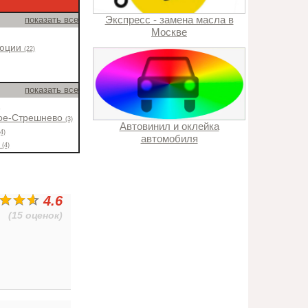
Экспресс - замена масла в
показать все
Москве
люции
(22)
показать все
)
кое-Стрешнево
(3)
Автовинил и оклейка
(4)
автомобиля
о
(4)
4.6
(15 оценок)