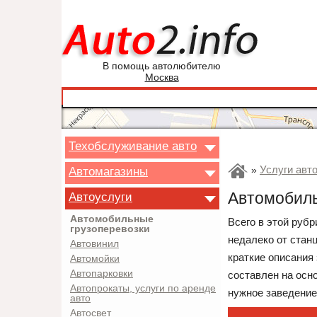
В помощь автолюбителю
Москва
Техобслуживание авто
Услуги авт
Автомагазины
»
Автомобиль
Автоуслуги
Автомобильные
Всего в этой руб
грузоперевозки
недалеко от стан
Автовинил
краткие описания
Автомойки
Автопарковки
составлен на осн
Автопрокаты, услуги по аренде
нужное заведение 
авто
Автосвет