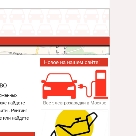
Новое на нашем сайте!
во
ложенных
кже найдете
Все электрозарядки в Москве
йты. Рейтинг
е или найдите