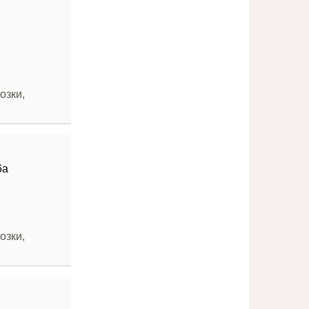
озки,
6а
озки,